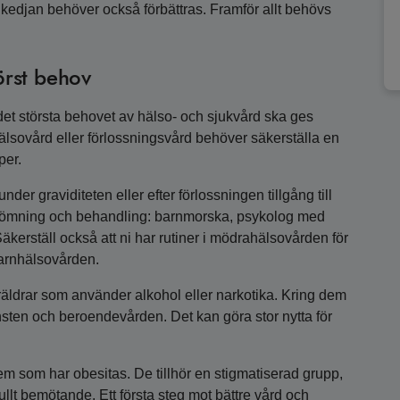
dkedjan behöver också förbättras. Framför allt behövs
örst behov
et största behovet av hälso- och sjukvård ska ges
älsovård eller förlossningsvård behöver säkerställa en
per.
er graviditeten eller efter förlossningen tillgång till
edömning och behandling: barnmorska, psykolog med
äkerställ också att ni har rutiner i mödrahälsovården för
barnhälsovården.
räldrar som använder alkohol eller narkotika. Kring dem
sten och beroendevården. Det kan göra stor nytta för
m som har obesitas. De tillhör en stigmatiserad grupp,
lt bemötande. Ett första steg mot bättre vård och