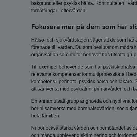
bakgrund eller psykisk hälsa. Kontinuiteten i vår
förbättringar i eftervården.
Fokusera mer på dem som har st
Hälso- och sjukvårdslagen säger att de som har d
företräde till vården. Du som beslutar om mödrah
organisation som möter behovet hos utsatta grup
Till exempel behöver de som har psykisk ohälsa und
relevanta kompetenser för multiprofessionell b
kompetens i perinatal psykisk hälsa och läkare. S
att samverka med psykiatrin, primärvården och 
En annan utsatt grupp är gravida och nyblivna fö
bör ni samverka med barnhälsovården, socialtjän
hela familjen.
Ni bör också stärka vården och bemötandet av de
och många upplever diskriminering och fördomsful