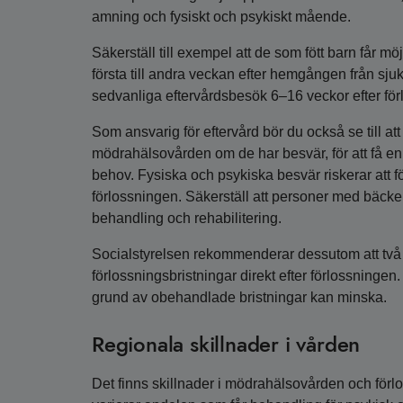
amning och fysiskt och psykiskt mående.
Säkerställ till exempel att de som fött barn får mö
första till andra veckan efter hemgången från sjukh
sedvanliga eftervårdsbesök 6–16 veckor efter för
Som ansvarig för eftervård bör du också se till at
mödrahälsovården om de har besvär, för att få 
behov. Fysiska och psykiska besvär riskerar att f
förlossningen. Säkerställ att personer med bäck
behandling och rehabilitering.
Socialstyrelsen rekommenderar dessutom att två 
förlossningsbristningar direkt efter förlossningen.
grund av obehandlade bristningar kan minska.
Regionala skillnader i vården
Det finns skillnader i mödrahälsovården och förlo