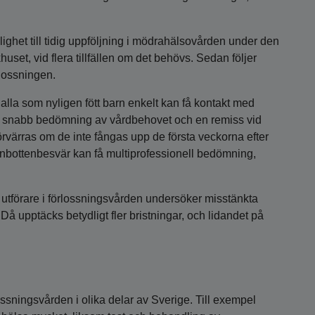
jlighet till tidig uppföljning i mödrahälsovården under den
uset, vid flera tillfällen om det behövs. Sedan följer
lossningen.
t alla som nyligen fött barn enkelt kan få kontakt med
en snabb bedömning av vårdbehovet och en remiss vid
örvärras om de inte fångas upp de första veckorna efter
enbottenbesvär kan få multiprofessionell bedömning,
utförare i förlossningsvården undersöker misstänkta
 Då upptäcks betydligt fler bristningar, och lidandet på
ssningsvården i olika delar av Sverige. Till exempel