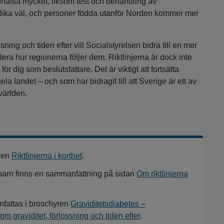
ohälsa mycket, liksom test och behandling av
 olika väl, och personer födda utanför Norden kommer mer
sning och tiden efter vill Socialstyrelsen bidra till en mer
era hur regionerna följer dem. Riktlinjerna är dock inte
för dig som beslutsfattare. Det är viktigt att fortsätta
ela landet – och som har bidragit till att Sverige är ett av
världen.
yren
Riktlinjerna i korthet
.
t barn finns en sammanfattning på sidan
Om riktlinjerna
fattas i broschyren
Graviditetsdiabetes –
m graviditet, förlossning och tiden efter
.