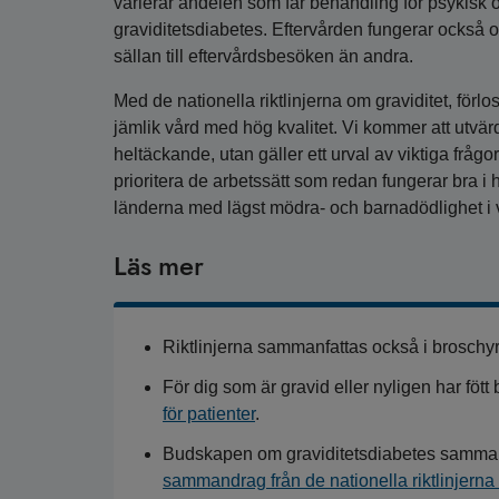
varierar andelen som får behandling för psykisk 
graviditetsdiabetes. Eftervården fungerar också
sällan till eftervårdsbesöken än andra.
Med de nationella riktlinjerna om graviditet, förlos
jämlik vård med hög kvalitet. Vi kommer att utvärd
heltäckande, utan gäller ett urval av viktiga frågor 
prioritera de arbetssätt som redan fungerar bra i h
länderna med lägst mödra- och barnadödlighet i 
Läs mer
Riktlinjerna sammanfattas också i brosch
För dig som är gravid eller nyligen har föt
för patienter
.
Budskapen om graviditetsdiabetes samman
sammandrag från de nationella riktlinjerna o