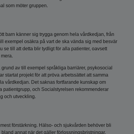
nal som möter gruppen.
 fött barn känner sig trygga genom hela vårdkedjan, från
r till exempel osäkra på vart de ska vända sig med besvär
 till att detta blir tydligt för alla patienter, oavsett
d mera.
grund av till exempel språkliga barriärer, psykosocial
r startat projekt för att pröva arbetssättet att samma
la vårdkedjan. Det saknas fortfarande kunskap om
a patientgrupp, och Socialstyrelsen rekommenderar
g och utveckling.
mest förstärkning. Hälso- och sjukvården behöver bli
n, bland annat när det gäller förlossningsbristningar,