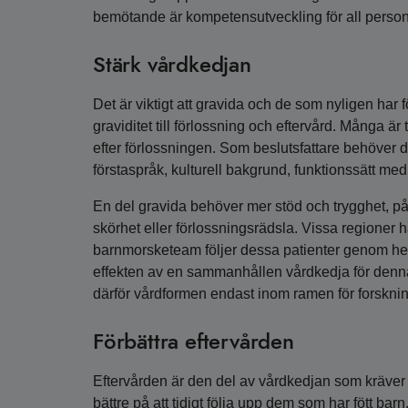
bemötande är kompetensutveckling för all perso
Stärk vårdkedjan
Det är viktigt att gravida och de som nyligen har
graviditet till förlossning och eftervård. Många ä
efter förlossningen. Som beslutsfattare behöver du se
förstaspråk, kulturell bakgrund, funktionssätt me
En del gravida behöver mer stöd och trygghet, på 
skörhet eller förlossningsrädsla. Vissa regioner ha
barnmorsketeam följer dessa patienter genom he
effekten av en sammanhållen vårdkedja för denn
därför vårdformen endast inom ramen för forsknin
Förbättra eftervården
Eftervården är den del av vårdkedjan som kräver 
bättre på att tidigt följa upp dem som har fött bar