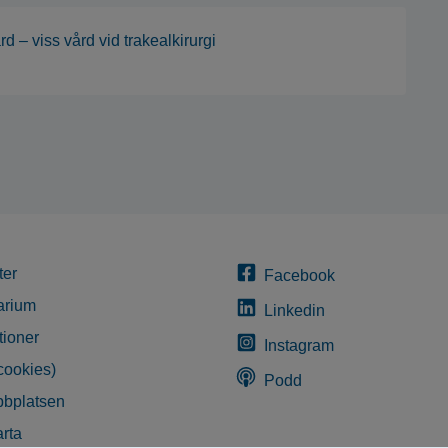
d – viss vård vid trakealkirurgi
ter
Facebook
arium
Linkedin
tioner
Instagram
cookies)
Podd
bplatsen
rta