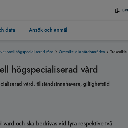
Lätt
och data
Ansök och anmäl
Nationell högspecialiserad vård
Översikt: Alla vårdområden
Trakealkir
ell högspecialiserad vård
ialiserad vård, tillståndsinnehavare, giltighetstid
d vård och ska bedrivas vid fyra respektive två