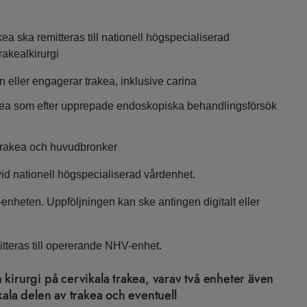
ea ska remitteras till nationell högspecialiserad
rakealkirurgi
 eller engagerar trakea, inklusive carina
trakea som efter upprepade endoskopiska behandlingsförsök
i trakea och huvudbronker
vid nationell högspecialiserad vårdenhet.
-enheten. Uppföljningen kan ske antingen digitalt eller
itteras till opererande NHV-enhet.
kirurgi på cervikala trakea, varav två enheter även
ala delen av trakea och eventuell