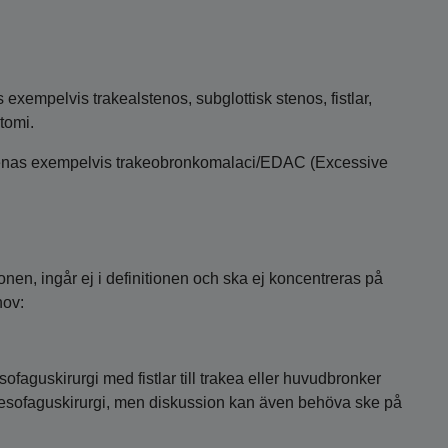
 exempelvis trakealstenos, subglottisk stenos, fistlar,
stomi.
 menas exempelvis trakeobronkomalaci/EDAC (Excessive
onen, ingår ej i definitionen och ska ej koncentreras på
hov:
aguskirurgi med fistlar till trakea eller huvudbronker
 esofaguskirurgi, men diskussion kan även behöva ske på