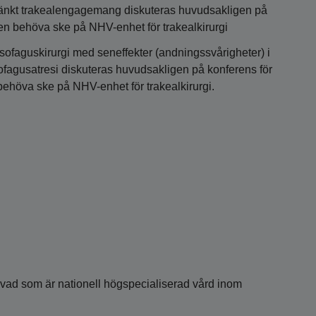
änkt trakealengagemang diskuteras huvudsakligen på
en behöva ske på NHV-enhet för trakealkirurgi
ofaguskirurgi med seneffekter (andningssvårigheter) i
sofagusatresi diskuteras huvudsakligen på konferens för
ehöva ske på NHV-enhet för trakealkirurgi.
m vad som är nationell högspecialiserad vård inom