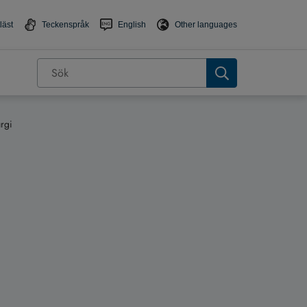
läst
Teckenspråk
English
Other languages
urgi