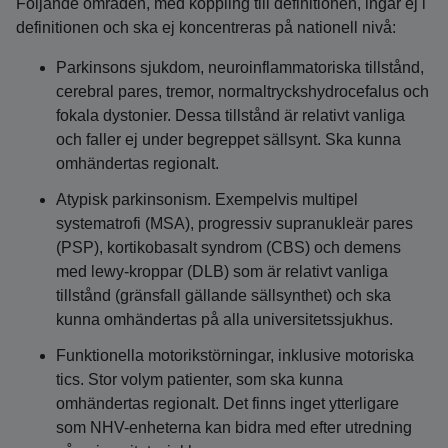
Följande områden, med koppling till definitionen, ingår ej i
definitionen och ska ej koncentreras på nationell nivå:
Parkinsons sjukdom, neuroinflammatoriska tillstånd,
cerebral pares, tremor, normaltryckshydrocefalus och
fokala dystonier. Dessa tillstånd är relativt vanliga
och faller ej under begreppet sällsynt. Ska kunna
omhändertas regionalt.
Atypisk parkinsonism. Exempelvis multipel
systematrofi (MSA), progressiv supranukleär pares
(PSP), kortikobasalt syndrom (CBS) och demens
med lewy-kroppar (DLB) som är relativt vanliga
tillstånd (gränsfall gällande sällsynthet) och ska
kunna omhändertas på alla universitetssjukhus.
Funktionella motorikstörningar, inklusive motoriska
tics. Stor volym patienter, som ska kunna
omhändertas regionalt. Det finns inget ytterligare
som NHV-enheterna kan bidra med efter utredning