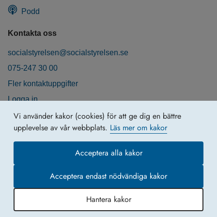
Podd
Kontakta oss
socialstyrelsen@socialstyrelsen.se
075-247 30 00
Fler kontaktuppgifter
Logga in
Behandling av personuppgifter
Vi använder kakor (cookies) för att ge dig en bättre
upplevelse av vår webbplats.
Läs mer om kakor
Acceptera alla kakor
Acceptera endast nödvändiga kakor
Hantera kakor