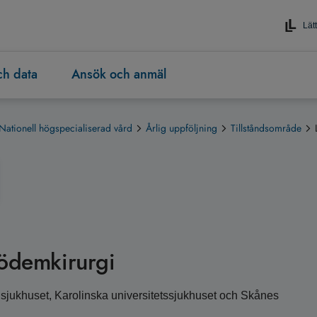
Lätt
och data
Ansök och anmäl
Nationell högspecialiserad vård
Årlig uppföljning
Tillståndsområde
födemkirurgi
 sjukhuset, Karolinska universitetssjukhuset och Skånes