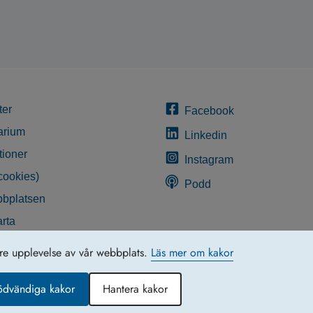
ter
Facebook
arium
Linkedin
tioner
Instagram
cookies)
Podd
bplatsen
rta
glighetsredogörelse
tre upplevelse av vår webbplats.
Läs mer om kakor
ödvändiga kakor
Hantera kakor