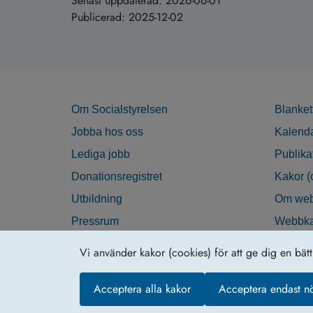
Senast uppdaterad:
2026-06-01
Publicerad:
2025-12-02
Om Socialstyrelsen
Blanket
Jobba hos oss
Kalend
Lediga jobb
Publika
Donationsregistret
Kakor (
Utbildning
Om web
Pressrum
Webbka
Nyhetsbrev
Tillgän
Vi använder kakor (cookies) för att ge dig en bät
Krisberedskap
Acceptera alla kakor
Acceptera endast n