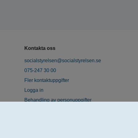
Kontakta oss
socialstyrelsen@socialstyrelsen.se
075-247 30 00
Fler kontaktuppgifter
Logga in
Behandling av personuppgifter