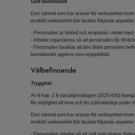
Gott bemötande
Den nämnd som har ansvar för verksamhet inom s
enskild verksamhet bör beakta följande aspekter för
- Personalen är lyhörd och empatisk i mötet med
- Arbetet organiseras så att personalen får tillräc
- Personalen beaktar att den äldre personen befin
bemötandet upplevs som respektfullt.
Välbefinnande
Trygghet
Av 8 kap. 2 § socialtjänstlagen (2025:400) framgå
får möjlighet att leva och bo självständigt under 
Den nämnd som har ansvar för verksamhet inom s
enskild verksamhet bör beakta följande aspekter i 
- Personalen arbetar på ett sätt som skapar förtr