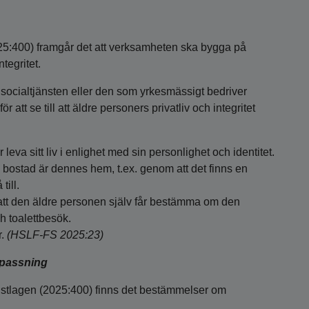
025:400) framgår det att verksamheten ska bygga på
tegritet.
ocialtjänsten eller den som yrkesmässigt bedriver
att se till att äldre personers privatliv och integritet
eva sitt liv i enlighet med sin personlighet och identitet.
 bostad är dennes hem, t.ex. genom att det finns en
ill.
r att den äldre personen själv får bestämma om den
h toalettbesök.
r.
(HSLF-FS 2025:23)
npassning
jänstlagen (2025:400) finns det bestämmelser om