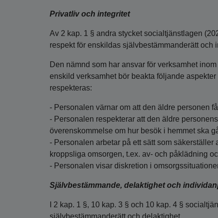
Privatliv och integritet
Av 2 kap. 1 § andra stycket socialtjänstlagen (2
respekt för enskildas självbestämmanderätt och in
Den nämnd som har ansvar för verksamhet inom s
enskild verksamhet bör beakta följande aspekter för 
respekteras:
- Personalen värnar om att den äldre personen får l
- Personalen respekterar att den äldre personens
överenskommelse om hur besök i hemmet ska gå t
- Personalen arbetar på ett sätt som säkerställe
kroppsliga omsorgen, t.ex. av- och påklädning oc
- Personalen visar diskretion i omsorgssituatione
Självbestämmande, delaktighet och individa
I 2 kap. 1 §, 10 kap. 3 § och 10 kap. 4 § socialt
självbestämmanderätt och delaktighet.