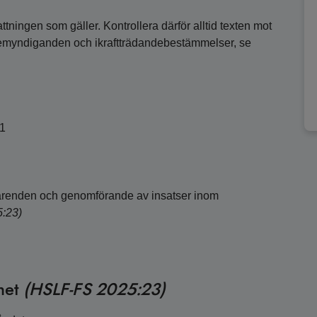
ttningen som gäller. Kontrollera därför alltid texten mot
bemyndiganden och ikraftträdandebestämmelser, se
01
 ärenden och genomförande av insatser inom
:23)
het
(HSLF-FS 2025:23)