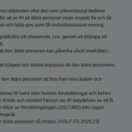
ocialtjänsten eller den som yrkesmässigt bedriver
 att se till att äldre personer visas respekt för och får
stöd och hjälp ges samt får individanpassad omsorg:
rätthålla sitt oberoende, t.ex. genom att tillämpa ett
t.
 att den äldre personen kan påverka såväl innehållet i
.
 att hjälpen och stödet anpassas till den äldre personens
 den äldre personen att föra fram sina åsikter och
as till hans eller hennes förutsättningar och behov.
förstår och särskild hänsyn tas till betydelsen av att få
n följer av förvaltningslagen (2017:900) eller lagen
tsspråk.
n äldre personen så önskar.
(HSLF-FS 2025:23)