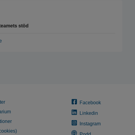
teamets stöd
e
ter
Facebook
arium
Linkedin
tioner
Instagram
cookies)
Podd