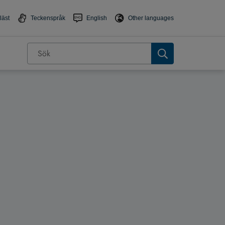
läst
Teckenspråk
English
Other languages