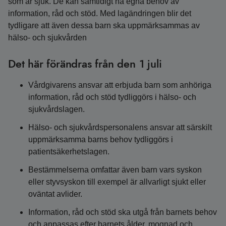
som är sjuk. De kan samtidigt ha egna behov av
information, råd och stöd. Med lagändringen blir det
tydligare att även dessa barn ska uppmärksammas av
hälso- och sjukvården
Det här förändras från den 1 juli
Vårdgivarens ansvar att erbjuda barn som anhöriga
information, råd och stöd tydliggörs i hälso- och
sjukvårdslagen.
Hälso- och sjukvårdspersonalens ansvar att särskilt
uppmärksamma barns behov tydliggörs i
patientsäkerhetslagen.
Bestämmelserna omfattar även barn vars syskon
eller styvsyskon till exempel är allvarligt sjukt eller
oväntat avlider.
Information, råd och stöd ska utgå från barnets behov
och anpassas efter barnets ålder, mognad och