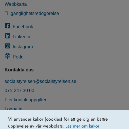
Webbkarta
Tillgänglighetsredogörelse
Facebook
Linkedin
Instagram
Podd
Kontakta oss
socialstyrelsen@socialstyrelsen.se
075-247 30 00
Fler kontaktuppgifter
Logga in
Behandling av personuppgifter
Vi använder kakor (cookies) för att ge dig en bättre
upplevelse av vår webbplats.
Läs mer om kakor