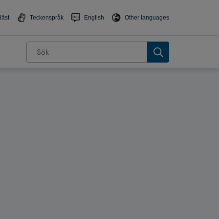
läst
Teckenspråk
English
Other languages