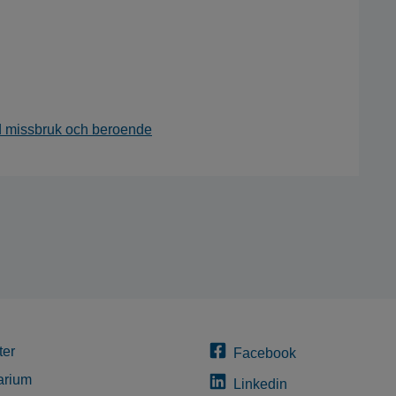
d missbruk och beroende
ter
Facebook
arium
Linkedin