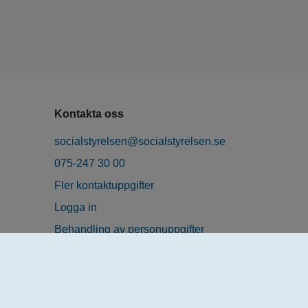
Kontakta oss
socialstyrelsen@socialstyrelsen.se
075-247 30 00
Fler kontaktuppgifter
Logga in
Behandling av personuppgifter