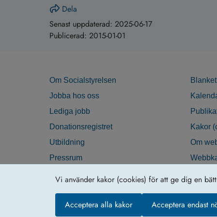
Dela
Senast uppdaterad:
2025-06-17
Publicerad:
2015-01-01
Om Socialstyrelsen
Blanket
Jobba hos oss
Kalend
Lediga jobb
Publika
Donationsregistret
Kakor (
Utbildning
Om web
Pressrum
Webbka
Nyhetsbrev
Tillgän
Vi använder kakor (cookies) för att ge dig en bät
Krisberedskap
Acceptera alla kakor
Acceptera endast n