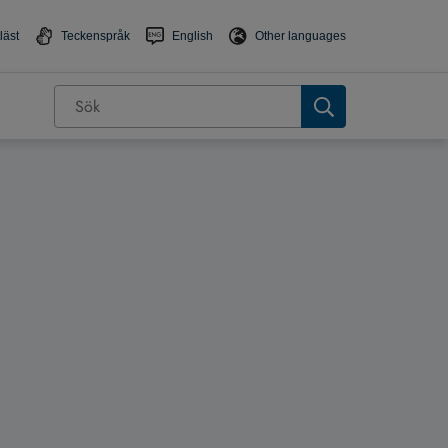
läst
Teckenspråk
English
Other languages