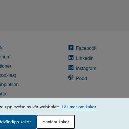
ter
Facebook
arium
Linkedin
tioner
Instagram
cookies)
Podd
bplatsen
rta
glighetsredogörelse
tre upplevelse av vår webbplats.
Läs mer om kakor
ödvändiga kakor
Hantera kakor