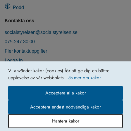
Podd
Kontakta oss
socialstyrelsen@socialstyrelsen.se
075-247 30 00
Fler kontaktuppgifter
Logga in
Behandling av personuppgifter
Vi använder kakor (cookies) för att ge dig en bättre
upplevelse av vår webbplats.
Läs mer om kakor
Acceptera alla kakor
Acceptera endast nödvändiga kakor
Hantera kakor