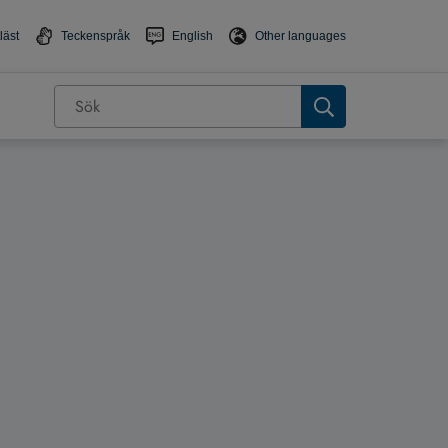
läst
Teckenspråk
English
Other languages