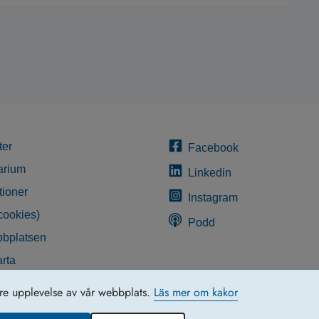
ter
Facebook
arium
Linkedin
tioner
Instagram
cookies)
Podd
bplatsen
rta
glighetsredogörelse
tre upplevelse av vår webbplats.
Läs mer om kakor