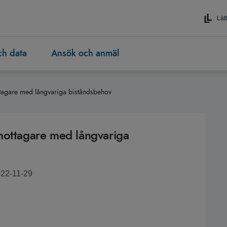
Lätt
och data
Ansök och anmäl
ttagare med långvariga biståndsbehov
mottagare med långvariga
022-11-29