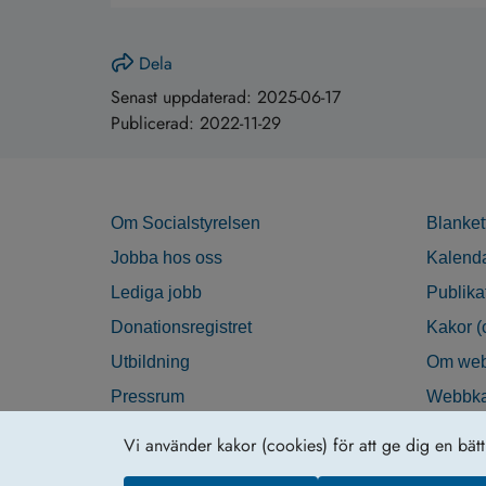
Dela
Senast uppdaterad:
2025-06-17
Publicerad:
2022-11-29
Om Socialstyrelsen
Blanket
Jobba hos oss
Kalend
Lediga jobb
Publika
Donationsregistret
Kakor (
Utbildning
Om web
Pressrum
Webbka
Nyhetsbrev
Tillgän
Vi använder kakor (cookies) för att ge dig en bät
Krisberedskap