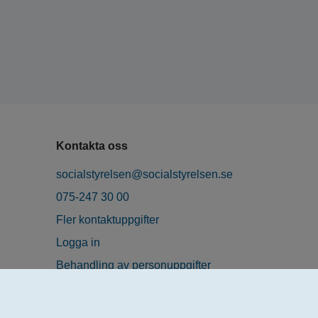
Kontakta oss
socialstyrelsen@socialstyrelsen.se
075-247 30 00
Fler kontaktuppgifter
Logga in
Behandling av personuppgifter