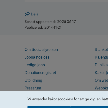
Dela
Senast uppdaterad:
2025-06-17
Publicerad:
2014-11-21
Om Socialstyrelsen
Blanket
Jobba hos oss
Kalend
Lediga jobb
Publika
Donationsregistret
Kakor (
Utbildning
Om web
Pressrum
Webbka
Nyhetsbrev
Tillgän
Vi använder kakor (cookies) för att ge dig en bät
Krisberedskap