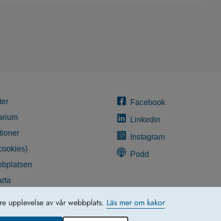
ter
Facebook
arium
Linkedin
tioner
Instagram
cookies)
Podd
bplatsen
rta
glighetsredogörelse
tre upplevelse av vår webbplats.
Läs mer om kakor