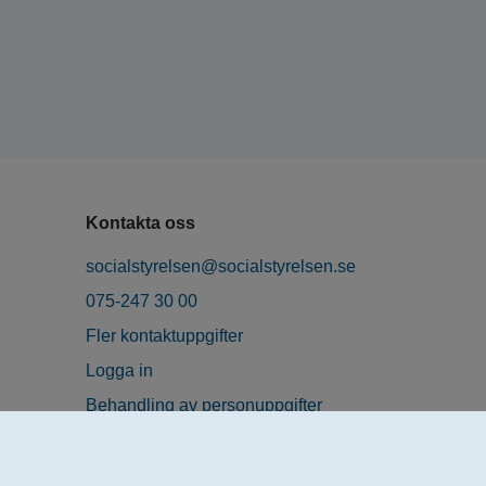
Kontakta oss
socialstyrelsen@socialstyrelsen.se
075-247 30 00
Fler kontaktuppgifter
Logga in
Behandling av personuppgifter