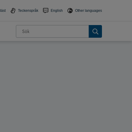
läst
Teckenspråk
English
Other languages