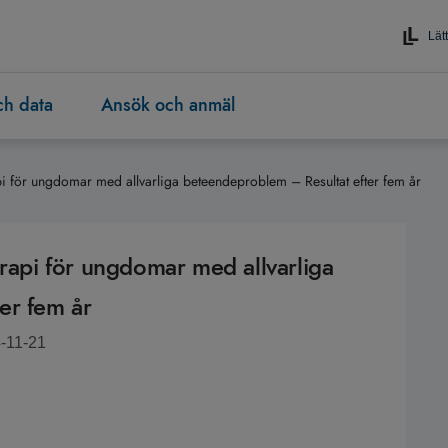
Lätt
och data
Ansök och anmäl
pi för ungdomar med allvarliga beteendeproblem – Resultat efter fem år
erapi för ungdomar med allvarliga
er fem år
4-11-21