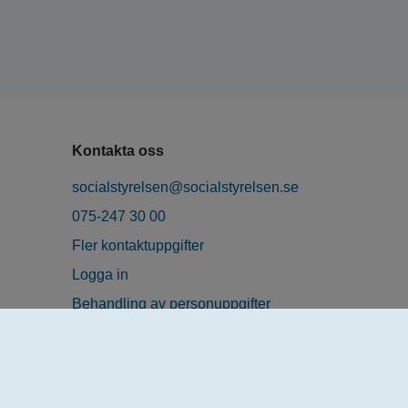
Kontakta oss
socialstyrelsen@socialstyrelsen.se
075-247 30 00
Fler kontaktuppgifter
Logga in
Behandling av personuppgifter