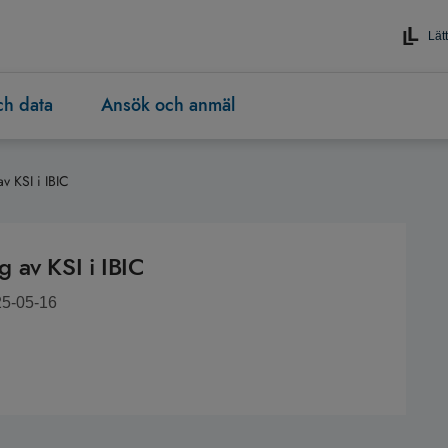
Lätt
och data
Ansök och anmäl
v KSI i IBIC
 av KSI i IBIC
25-05-16