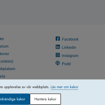
ter
Facebook
arium
Linkedin
tioner
Instagram
cookies)
Podd
bplatsen
rta
glighetsredogörelse
tre upplevelse av vår webbplats.
Läs mer om kakor
ödvändiga kakor
Hantera kakor