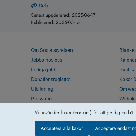
Dela
Senast uppdaterad:
2025-06-17
Publicerad:
2025-05-16
Om Socialstyrelsen
Blanket
Jobba hos oss
Kalend
Lediga jobb
Publika
Donationsregistret
Kakor (
Utbildning
Om web
Pressrum
Webbka
Nyhetsbrev
Tillgän
Vi använder kakor (cookies) för att ge dig en bät
Krisberedskap
Acceptera alla kakor
Acceptera endast n