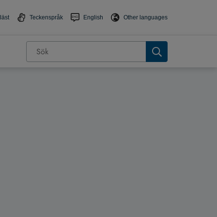
läst
Teckenspråk
English
Other languages