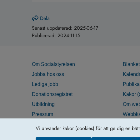
Dela
Senast uppdaterad:
2025-06-17
Publicerad:
2024-11-15
Om Socialstyrelsen
Blanket
Jobba hos oss
Kalend
Lediga jobb
Publika
Donationsregistret
Kakor (
Utbildning
Om web
Pressrum
Webbka
Nyhetsbrev
Tillgän
Vi använder kakor (cookies) för att ge dig en bät
Krisberedskap