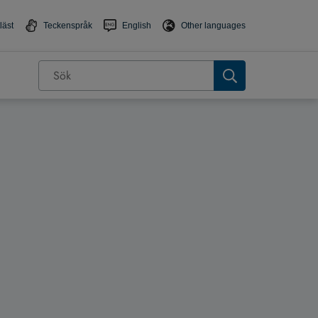
läst
Teckenspråk
English
Other languages