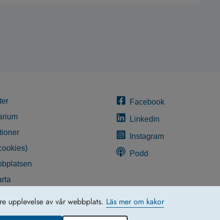
ter
Facebook
arium
Linkedin
tioner
Instagram
cookies)
Podd
bplatsen
rta
glighetsredogörelse
tre upplevelse av vår webbplats.
Läs mer om kakor