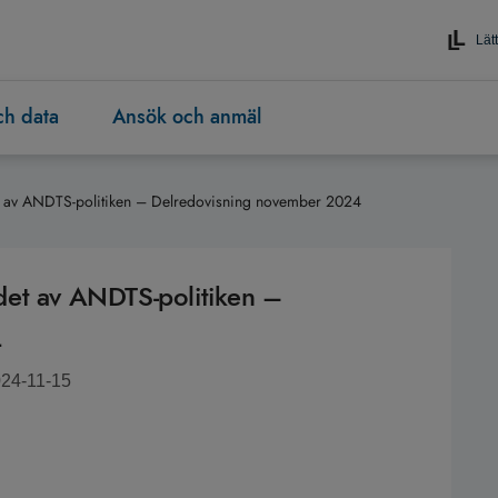
Lätt
och data
Ansök och anmäl
t av ANDTS-politiken – Delredovisning november 2024
det av ANDTS-politiken –
4
024-11-15