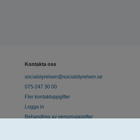
Kontakta oss
socialstyrelsen@socialstyrelsen.se
075-247 30 00
Fler kontaktuppgifter
Logga in
Behandling av personuppgifter