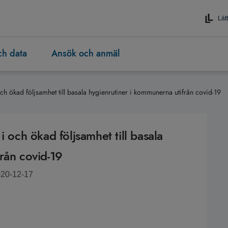
Lätt
och data
Ansök och anmäl
och ökad följsamhet till basala hygienrutiner i kommunerna utifrån covid-19
i och ökad följsamhet till basala
rån covid-19
020-12-17