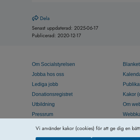
Dela
Senast uppdaterad:
2025-06-17
Publicerad:
2020-12-17
Om Socialstyrelsen
Blanket
Jobba hos oss
Kalend
Lediga jobb
Publika
Donationsregistret
Kakor (
Utbildning
Om web
Pressrum
Webbka
Nyhetsbrev
Tillgän
Vi använder kakor (cookies) för att ge dig en bät
Krisberedskap