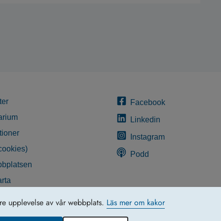
ter
Facebook
arium
Linkedin
tioner
Instagram
cookies)
Podd
bplatsen
rta
glighetsredogörelse
tre upplevelse av vår webbplats.
Läs mer om kakor