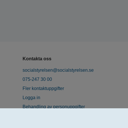
Kontakta oss
socialstyrelsen@socialstyrelsen.se
075-247 30 00
Fler kontaktuppgifter
Logga in
Behandling av personuppgifter