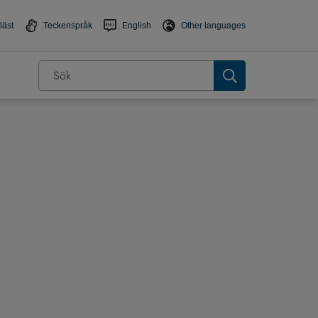
läst
Teckenspråk
English
Other languages