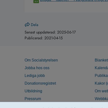
Dela
Senast uppdaterad:
2025-06-17
Publicerad:
2021-04-15
Om Socialstyrelsen
Blanket
Jobba hos oss
Kalend
Lediga jobb
Publika
Donationsregistret
Kakor (
Utbildning
Om web
Pressrum
Webbka
Nyhetsbrev
Tillgän