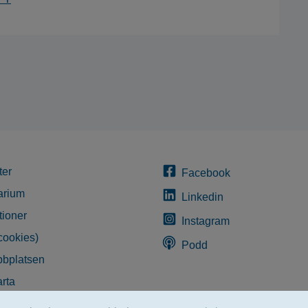
ter
Facebook
arium
Linkedin
tioner
Instagram
cookies)
Podd
bplatsen
rta
glighetsredogörelse