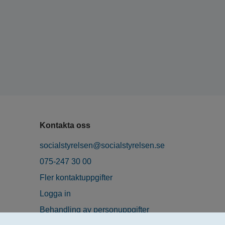
Kontakta oss
socialstyrelsen@socialstyrelsen.se
075-247 30 00
Fler kontaktuppgifter
Logga in
Behandling av personuppgifter