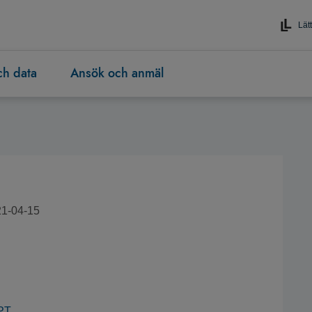
Lätt
och data
Ansök och anmäl
21-04-15
LPT