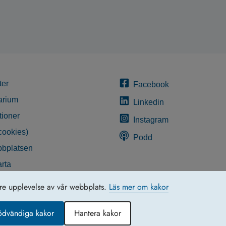
ter
Facebook
arium
Linkedin
tioner
Instagram
cookies)
Podd
bplatsen
rta
glighetsredogörelse
tre upplevelse av vår webbplats.
Läs mer om kakor
ödvändiga kakor
Hantera kakor