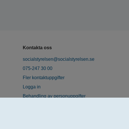
Kontakta oss
socialstyrelsen@socialstyrelsen.se
075-247 30 00
Fler kontaktuppgifter
Logga in
Behandling av personuppgifter