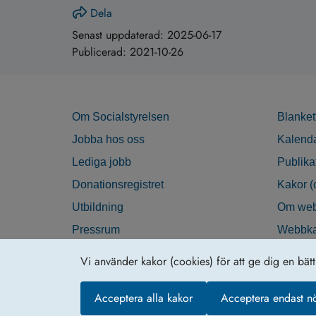
Dela
Senast uppdaterad:
2025-06-17
Publicerad:
2021-10-26
Om Socialstyrelsen
Blanket
Jobba hos oss
Kalend
Lediga jobb
Publika
Donationsregistret
Kakor (
Utbildning
Om web
Pressrum
Webbka
Nyhetsbrev
Tillgän
Vi använder kakor (cookies) för att ge dig en bät
Krisberedskap
Acceptera alla kakor
Acceptera endast n