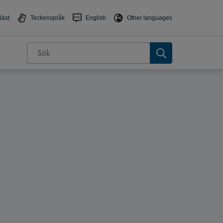
läst
Teckenspråk
English
Other languages