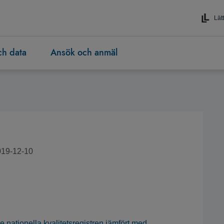
Lätt
och data
Ansök och anmäl
019-12-10
e nationella kvalitetsregistren jämfört med