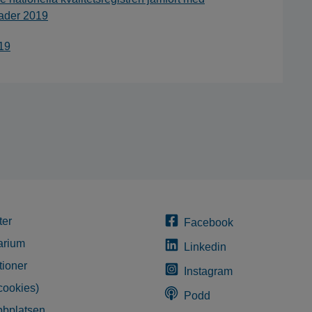
rader 2019
019
ter
Facebook
arium
Linkedin
tioner
Instagram
cookies)
Podd
bplatsen