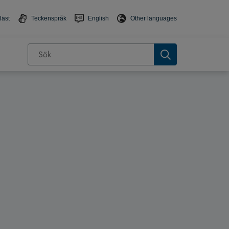
läst
Teckenspråk
English
Other languages