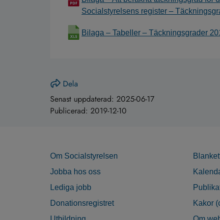
Socialstyrelsens register – Täckningsg
Bilaga – Tabeller – Täckningsgrader 2
Dela
Senast uppdaterad:
2025-06-17
Publicerad:
2019-12-10
Om Socialstyrelsen
Blanket
Jobba hos oss
Kalend
Lediga jobb
Publika
Donationsregistret
Kakor (
Utbildning
Om web