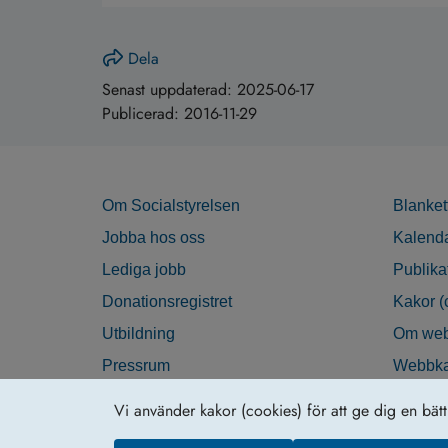
Dela
Senast uppdaterad:
2025-06-17
Publicerad:
2016-11-29
Om Socialstyrelsen
Blanket
Jobba hos oss
Kalend
Lediga jobb
Publika
Donationsregistret
Kakor (
Utbildning
Om web
Pressrum
Webbka
Nyhetsbrev
Tillgän
Vi använder kakor (cookies) för att ge dig en bät
Krisberedskap