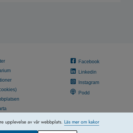
ter
Facebook
arium
Linkedin
tioner
Instagram
cookies)
Podd
bplatsen
rta
glighetsredogörelse
tre upplevelse av vår webbplats.
Läs mer om kakor