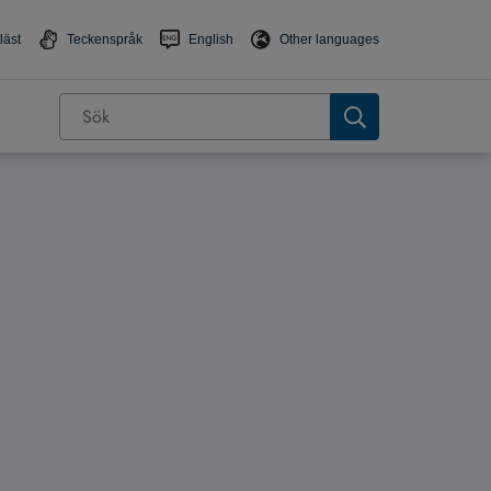
läst
Teckenspråk
English
Other languages