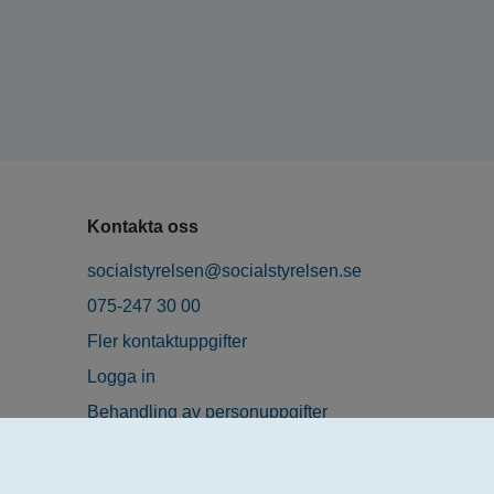
Kontakta oss
socialstyrelsen@socialstyrelsen.se
075-247 30 00
Fler kontaktuppgifter
Logga in
Behandling av personuppgifter