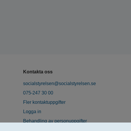
Kontakta oss
socialstyrelsen@socialstyrelsen.se
075-247 30 00
Fler kontaktuppgifter
Logga in
Behandling av personuppgifter