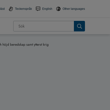
läst
Teckenspråk
English
Other languages
h höjd beredskap samt ytterst krig