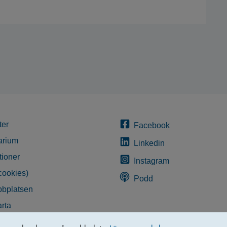
ter
Facebook
arium
Linkedin
tioner
Instagram
cookies)
Podd
bplatsen
rta
glighetsredogörelse