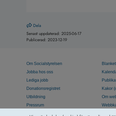
Dela
Senast uppdaterad:
2025-06-17
Publicerad:
2023-12-19
Om Socialstyrelsen
Blanket
Jobba hos oss
Kalend
Lediga jobb
Publika
Donationsregistret
Kakor (
Utbildning
Om web
Pressrum
Webbka
Nyhetsbrev
Tillgän