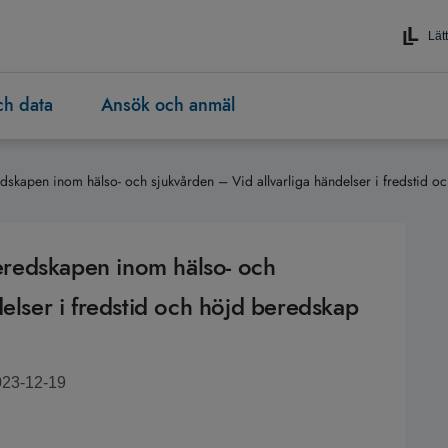
Lätt
och data
Ansök och anmäl
redskapen inom hälso- och sjukvården – Vid allvarliga händelser i fredstid oc
sberedskapen inom hälso- och
delser i fredstid och höjd beredskap
023-12-19