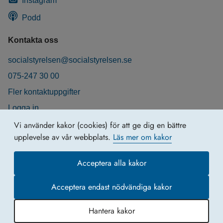
Instagram
Podd
Kontakta oss
socialstyrelsen@socialstyrelsen.se
075-247 30 00
Fler kontaktuppgifter
Logga in
Behandling av personuppgifter
Vi använder kakor (cookies) för att ge dig en bättre
upplevelse av vår webbplats.
Läs mer om kakor
Acceptera alla kakor
Acceptera endast nödvändiga kakor
Hantera kakor