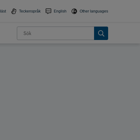
läst
Teckenspråk
English
Other languages