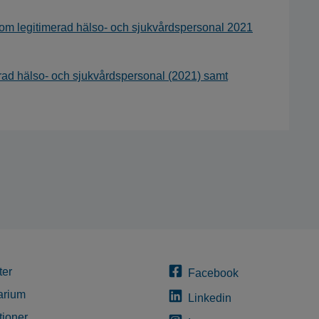
ik om legitimerad hälso- och sjukvårdspersonal 2021
merad hälso- och sjukvårdspersonal (2021) samt
ter
Facebook
arium
Linkedin
tioner