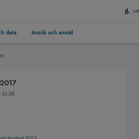
Lätt
och data
Ansök och anmäl
17
 2017
8-11-28
iskt bistånd 2017