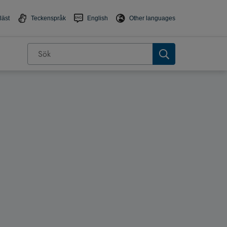
läst
Teckenspråk
English
Other languages