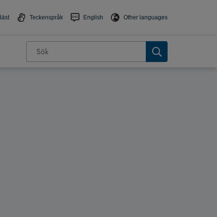
läst
Teckenspråk
English
Other languages