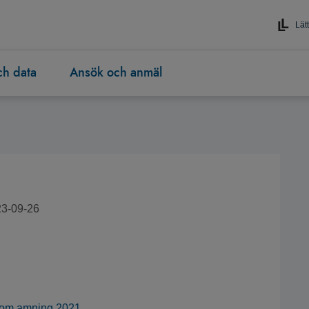
Lätt
och data
Ansök och anmäl
23-09-26
ik om amning 2021