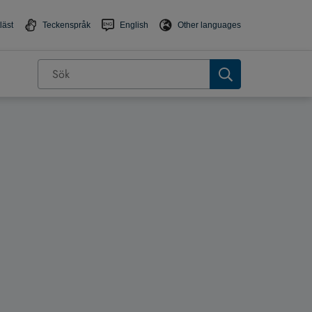
läst
Teckenspråk
English
Other languages