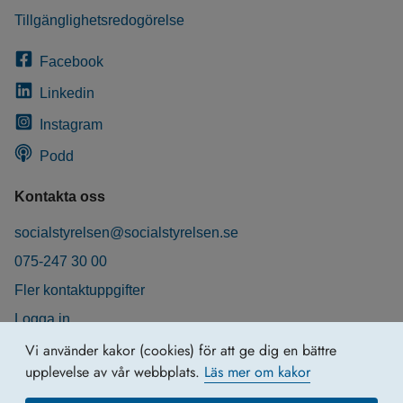
Tillgänglighetsredogörelse
Facebook
Linkedin
Instagram
Podd
Kontakta oss
socialstyrelsen@socialstyrelsen.se
075-247 30 00
Fler kontaktuppgifter
Logga in
Behandling av personuppgifter
Vi använder kakor (cookies) för att ge dig en bättre
upplevelse av vår webbplats.
Läs mer om kakor