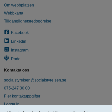
Om webbplatsen
Webbkarta
Tillgänglighetsredogörelse
Facebook
Linkedin
Instagram
Podd
Kontakta oss
socialstyrelsen@socialstyrelsen.se
075-247 30 00
Fler kontaktuppgifter
Logga in