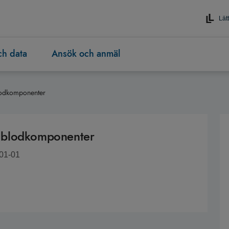
Lätt
och data
Ansök och anmäl
lodkomponenter
 blodkomponenter
-01-01