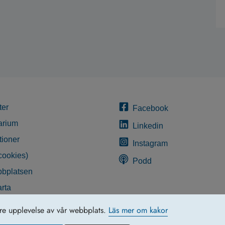
ter
Facebook
arium
Linkedin
tioner
Instagram
cookies)
Podd
bplatsen
rta
glighetsredogörelse
tre upplevelse av vår webbplats.
Läs mer om kakor