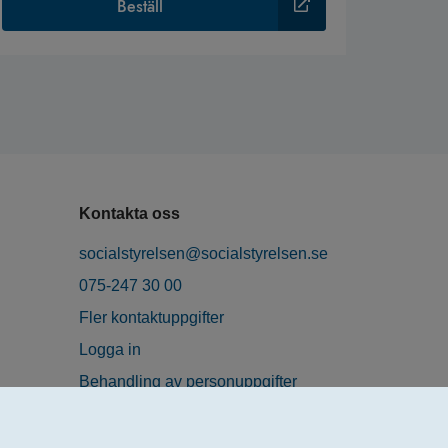
Beställ
Kontakta oss
socialstyrelsen@socialstyrelsen.se
075-247 30 00
Fler kontaktuppgifter
Logga in
Behandling av personuppgifter