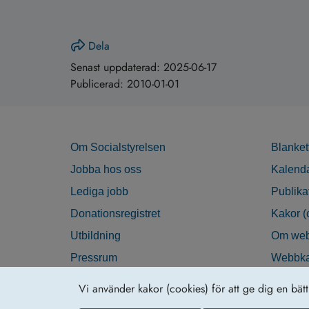
Dela
Senast uppdaterad:
2025-06-17
Publicerad:
2010-01-01
Om Socialstyrelsen
Blanket
Jobba hos oss
Kalend
Lediga jobb
Publika
Donationsregistret
Kakor (
Utbildning
Om web
Pressrum
Webbka
Nyhetsbrev
Tillgän
Vi använder kakor (cookies) för att ge dig en bät
Krisberedskap