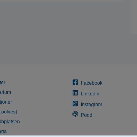
ter
Facebook
arium
Linkedin
tioner
Instagram
cookies)
Podd
bplatsen
rta