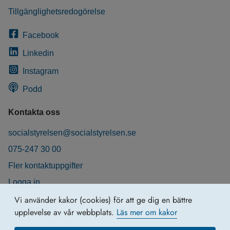
Tillgänglighetsredogörelse
Facebook
Linkedin
Instagram
Podd
Kontakta oss
socialstyrelsen@socialstyrelsen.se
075-247 30 00
Fler kontaktuppgifter
Logga in
Behandling av personuppgifter
Vi använder kakor (cookies) för att ge dig en bättre
upplevelse av vår webbplats.
Läs mer om kakor