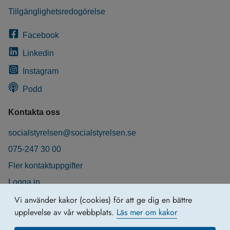
Tillgänglighetsredogörelse
Facebook
Linkedin
Instagram
Podd
Kontakta oss
socialstyrelsen@socialstyrelsen.se
075-247 30 00
Fler kontaktuppgifter
Logga in
Behandling av personuppgifter
Vi använder kakor (cookies) för att ge dig en bättre
upplevelse av vår webbplats.
Läs mer om kakor