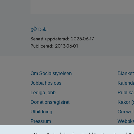
Dela
Senast uppdaterad:
2025-06-17
Publicerad:
2013-06-01
Om Socialstyrelsen
Blanket
Jobba hos oss
Kalend
Lediga jobb
Publika
Donationsregistret
Kakor (
Utbildning
Om web
Pressrum
Webbka
Nyhetsbrev
Tillgän