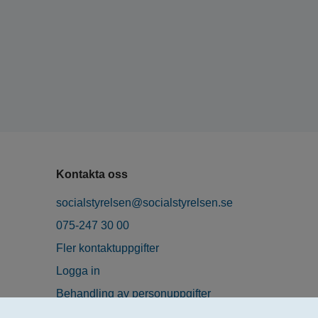
Kontakta oss
socialstyrelsen@socialstyrelsen.se
075-247 30 00
Fler kontaktuppgifter
Logga in
Behandling av personuppgifter