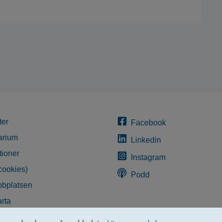
ter
Facebook
arium
Linkedin
tioner
Instagram
cookies)
Podd
bplatsen
rta
glighetsredogörelse