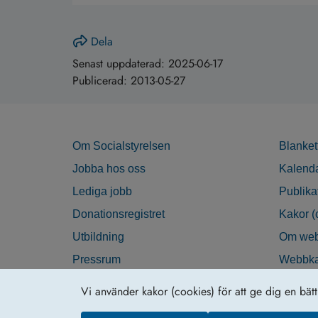
Dela
Senast uppdaterad:
2025-06-17
Publicerad:
2013-05-27
Om Socialstyrelsen
Blanket
Jobba hos oss
Kalend
Lediga jobb
Publika
Donationsregistret
Kakor (
Utbildning
Om web
Pressrum
Webbka
Nyhetsbrev
Tillgän
Vi använder kakor (cookies) för att ge dig en bät
Krisberedskap