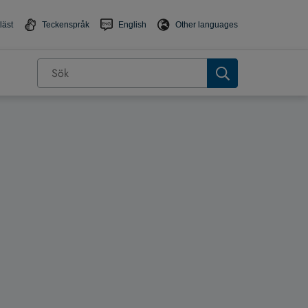
läst
Teckenspråk
English
Other languages