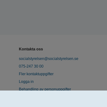
Kontakta oss
socialstyrelsen@socialstyrelsen.se
075-247 30 00
Fler kontaktuppgifter
Logga in
Behandling av personuppgifter