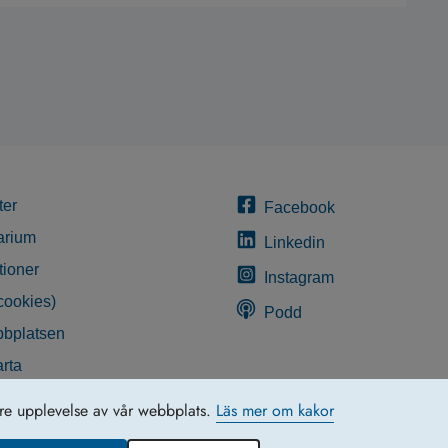
ter
Facebook
arium
Linkedin
tioner
Instagram
cookies)
Podd
bplatsen
rta
glighetsredogörelse
tre upplevelse av vår webbplats.
Läs mer om kakor