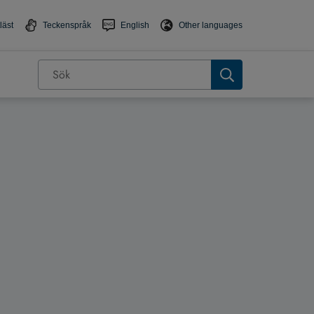
läst
Teckenspråk
English
Other languages