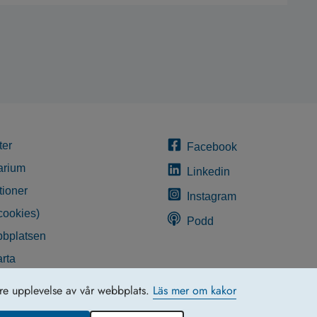
ter
Facebook
arium
Linkedin
tioner
Instagram
cookies)
Podd
bplatsen
rta
glighetsredogörelse
tre upplevelse av vår webbplats.
Läs mer om kakor