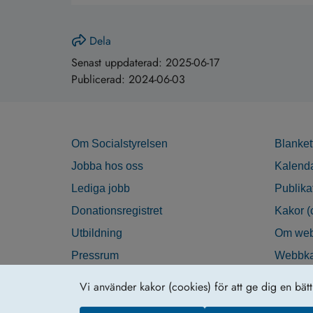
Dela
Senast uppdaterad:
2025-06-17
Publicerad:
2024-06-03
Om Socialstyrelsen
Blanket
Jobba hos oss
Kalend
Lediga jobb
Publika
Donationsregistret
Kakor (
Utbildning
Om web
Pressrum
Webbka
Nyhetsbrev
Tillgän
Vi använder kakor (cookies) för att ge dig en bät
Krisberedskap