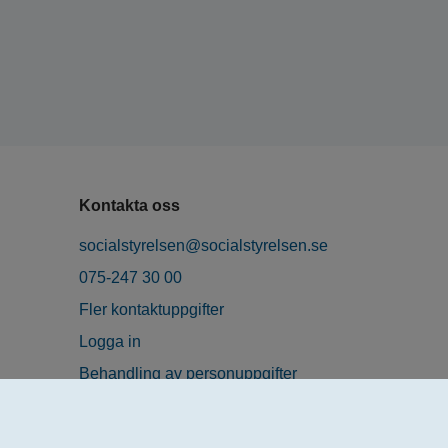
Kontakta oss
socialstyrelsen@socialstyrelsen.se
075-247 30 00
Fler kontaktuppgifter
Logga in
Behandling av personuppgifter