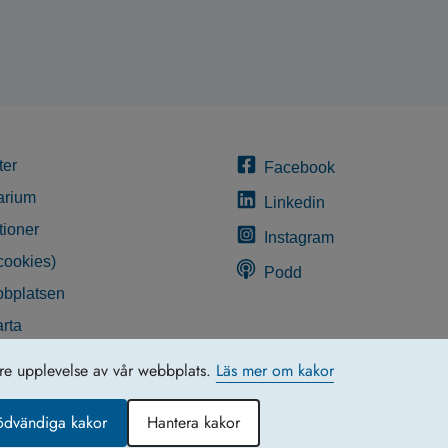
ter
Facebook
arium
Linkedin
tioner
Instagram
cookies)
Podd
bplatsen
rta
glighetsredogörelse
tre upplevelse av vår webbplats.
Läs mer om kakor
ödvändiga kakor
Hantera kakor