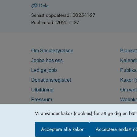
Dela
Senast uppdaterad:
2025-11-27
Publicerad:
2025-11-27
Om Socialstyrelsen
Blanket
Jobba hos oss
Kalend
Lediga jobb
Publika
Donationsregistret
Kakor (
Utbildning
Om web
Pressrum
Webbka
Nyhetsbrev
Tillgän
Vi använder kakor (cookies) för att ge dig en bät
Krisberedskap
Acceptera alla kakor
Acceptera endast n