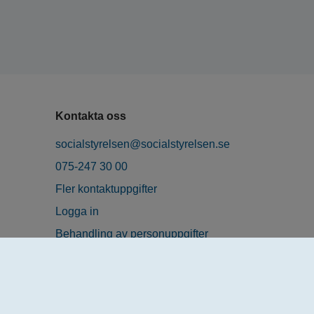
Kontakta oss
socialstyrelsen@socialstyrelsen.se
075-247 30 00
Fler kontaktuppgifter
Logga in
Behandling av personuppgifter