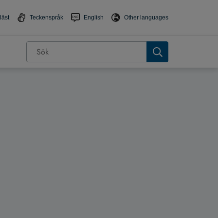
läst
Teckenspråk
English
Other languages