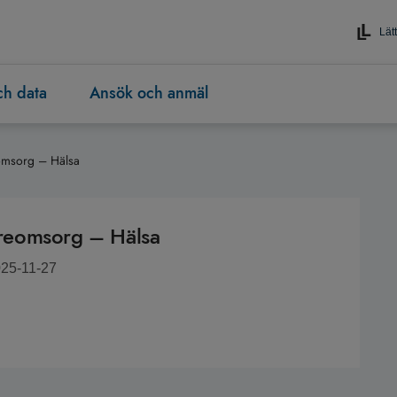
Lätt
och data
Ansök och anmäl
omsorg – Hälsa
reomsorg – Hälsa
025-11-27