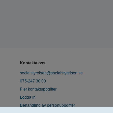
Kontakta oss
socialstyrelsen@socialstyrelsen.se
075-247 30 00
Fler kontaktuppgifter
Logga in
Behandling av personuppgifter