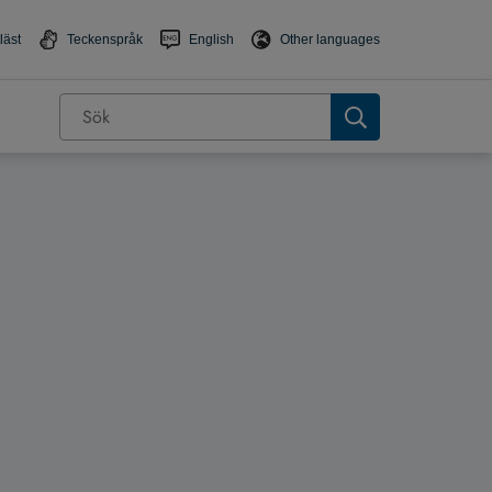
läst
Teckenspråk
English
Other languages