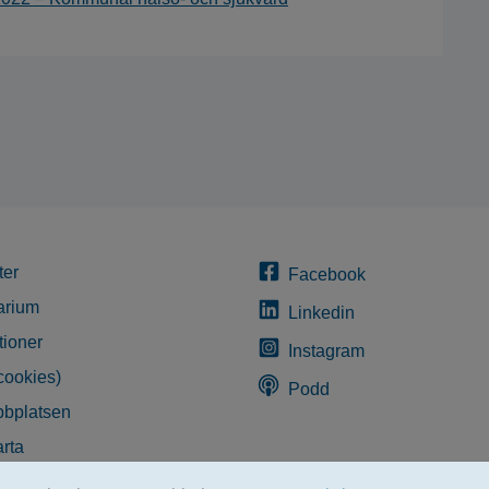
ter
Facebook
arium
Linkedin
tioner
Instagram
cookies)
Podd
bplatsen
rta
glighetsredogörelse