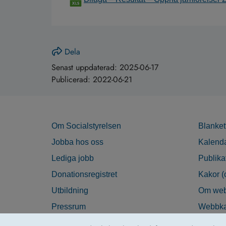
Dela
Senast uppdaterad:
2025-06-17
Publicerad:
2022-06-21
Om Socialstyrelsen
Blanket
Jobba hos oss
Kalend
Lediga jobb
Publika
Donationsregistret
Kakor (
Utbildning
Om web
Pressrum
Webbka
Nyhetsbrev
Tillgän