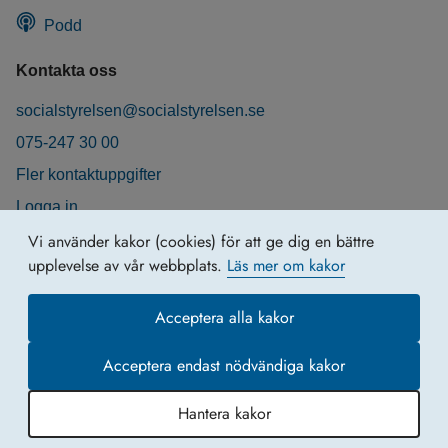
Podd
Kontakta oss
socialstyrelsen@socialstyrelsen.se
075-247 30 00
Fler kontaktuppgifter
Logga in
Behandling av personuppgifter
Vi använder kakor (cookies) för att ge dig en bättre
upplevelse av vår webbplats.
Läs mer om kakor
Acceptera alla kakor
Acceptera endast nödvändiga kakor
Hantera kakor