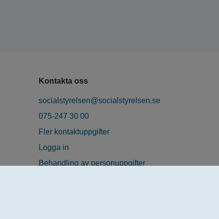
Kontakta oss
socialstyrelsen@socialstyrelsen.se
075-247 30 00
Fler kontaktuppgifter
Logga in
Behandling av personuppgifter