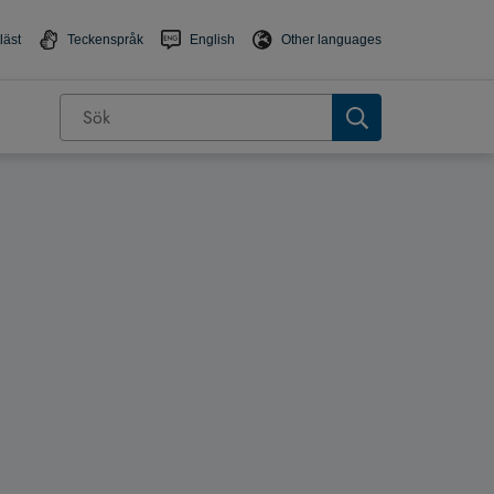
läst
Teckenspråk
English
Other languages