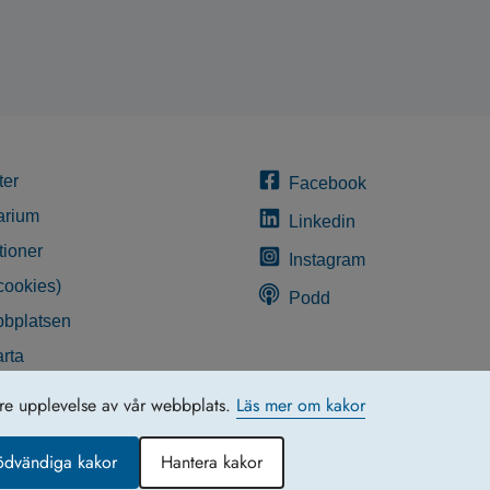
ter
Facebook
arium
Linkedin
tioner
Instagram
cookies)
Podd
bplatsen
rta
glighetsredogörelse
tre upplevelse av vår webbplats.
Läs mer om kakor
ödvändiga kakor
Hantera kakor