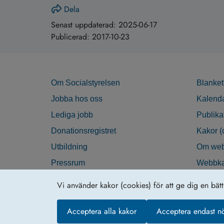
Dela
Senast uppdaterad:
2025-06-17
Publicerad:
2017-10-23
Om Socialstyrelsen
Blanket
Jobba hos oss
Kalend
Lediga jobb
Publika
Donationsregistret
Kakor (
Utbildning
Om web
Pressrum
Webbka
Nyhetsbrev
Tillgän
Vi använder kakor (cookies) för att ge dig en bät
Krisberedskap
Acceptera alla kakor
Acceptera endast n