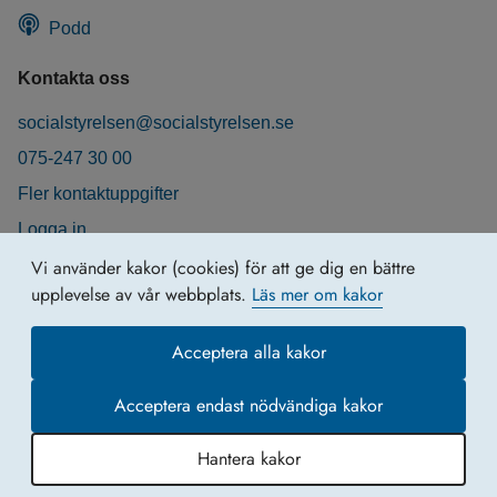
Podd
Kontakta oss
socialstyrelsen@socialstyrelsen.se
075-247 30 00
Fler kontaktuppgifter
Logga in
Behandling av personuppgifter
Vi använder kakor (cookies) för att ge dig en bättre
upplevelse av vår webbplats.
Läs mer om kakor
Acceptera alla kakor
Acceptera endast nödvändiga kakor
Hantera kakor