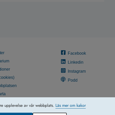
ter
Facebook
arium
Linkedin
tioner
Instagram
cookies)
Podd
bplatsen
rta
glighetsredogörelse
tre upplevelse av vår webbplats.
Läs mer om kakor