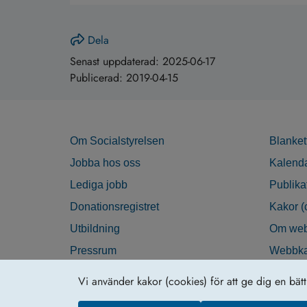
Dela
Senast uppdaterad:
2025-06-17
Publicerad:
2019-04-15
Om Socialstyrelsen
Blanket
Jobba hos oss
Kalend
Lediga jobb
Publika
Donationsregistret
Kakor (
Utbildning
Om web
Pressrum
Webbka
Nyhetsbrev
Tillgän
Vi använder kakor (cookies) för att ge dig en bät
Krisberedskap