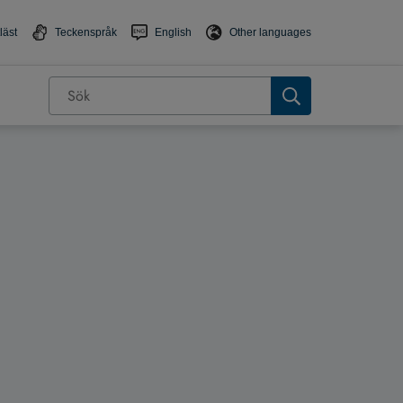
läst
Teckenspråk
English
Other languages