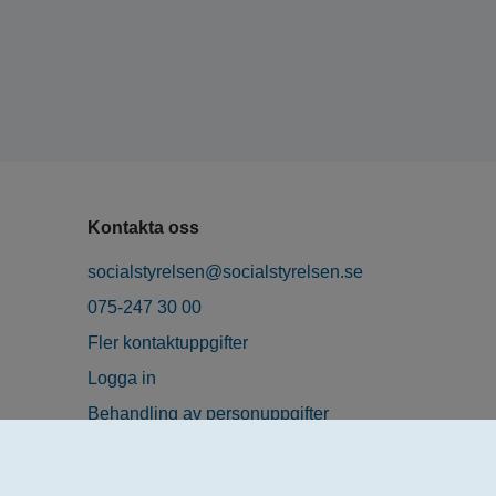
Kontakta oss
socialstyrelsen@socialstyrelsen.se
075-247 30 00
Fler kontaktuppgifter
Logga in
Behandling av personuppgifter