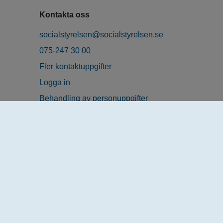
Kontakta oss
socialstyrelsen@socialstyrelsen.se
075-247 30 00
Fler kontaktuppgifter
Logga in
Behandling av personuppgifter