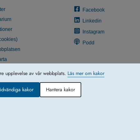
ter
Facebook
arium
Linkedin
tioner
Instagram
cookies)
Podd
bplatsen
rta
glighetsredogörelse
tre upplevelse av vår webbplats.
Läs mer om kakor
ödvändiga kakor
Hantera kakor