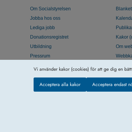
Om Socialstyrelsen
Blanket
Jobba hos oss
Kalend
Lediga jobb
Publika
Donationsregistret
Kakor (
Utbildning
Om web
Pressrum
Webbka
Nyhetsbrev
Tillgän
Vi använder kakor (cookies) för att ge dig en bät
Krisberedskap
Acceptera alla kakor
Acceptera endast n