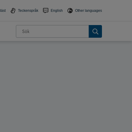
läst
Teckenspråk
English
Other languages