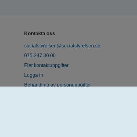
Kontakta oss
socialstyrelsen@socialstyrelsen.se
075-247 30 00
Fler kontaktuppgifter
Logga in
Behandling av personuppgifter