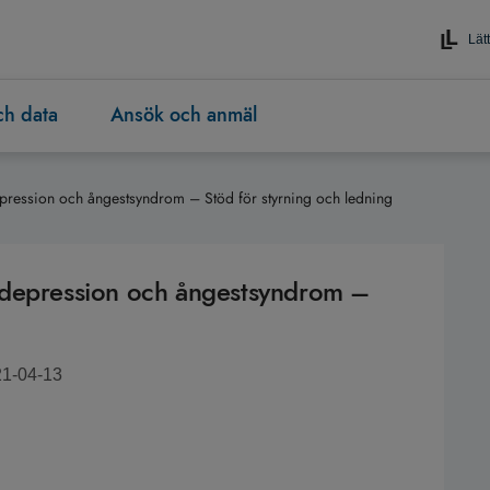
Lätt
och data
Ansök och anmäl
 depression och ångestsyndrom – Stöd för styrning och ledning
vid depression och ångestsyndrom –
21-04-13