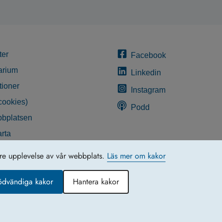
ter
Facebook
arium
Linkedin
tioner
Instagram
cookies)
Podd
bplatsen
rta
glighetsredogörelse
tre upplevelse av vår webbplats.
Läs mer om kakor
ödvändiga kakor
Hantera kakor