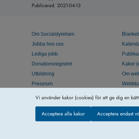
Publicerad:
2021-04-13
Om Socialstyrelsen
Blanket
Jobba hos oss
Kalend
Lediga jobb
Publika
Donationsregistret
Kakor (
Utbildning
Om web
Pressrum
Webbka
Nyhetsbrev
Tillgän
Vi använder kakor (cookies) för att ge dig en bät
Krisberedskap
Acceptera alla kakor
Acceptera endast n