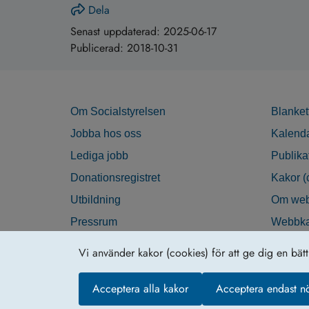
Dela
Senast uppdaterad:
2025-06-17
Publicerad:
2018-10-31
Om Socialstyrelsen
Blanket
Jobba hos oss
Kalend
Lediga jobb
Publika
Donationsregistret
Kakor (
Utbildning
Om web
Pressrum
Webbka
Nyhetsbrev
Tillgän
Vi använder kakor (cookies) för att ge dig en bät
Krisberedskap
Acceptera alla kakor
Acceptera endast n