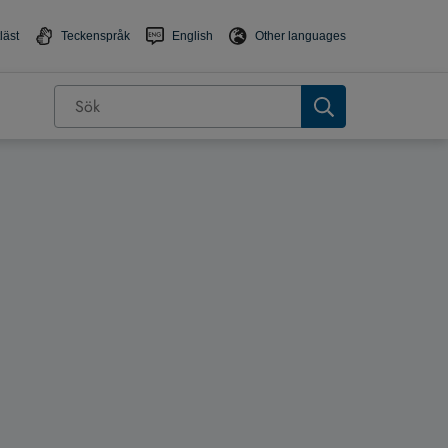
läst
Teckenspråk
English
Other languages