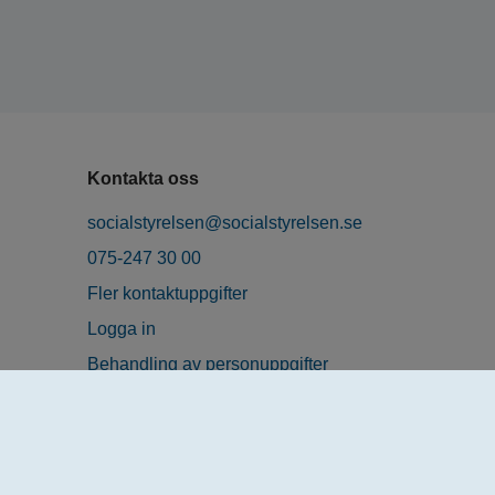
Kontakta oss
socialstyrelsen@socialstyrelsen.se
075-247 30 00
Fler kontaktuppgifter
Logga in
Behandling av personuppgifter