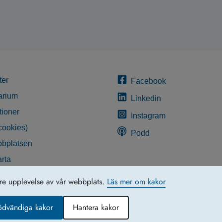
ter
Facebook
arium
Linkedin
tioner
Instagram
cookies)
Podd
bplatsen
rta
glighetsredogörelse
tre upplevelse av vår webbplats.
Läs mer om kakor
ödvändiga kakor
Hantera kakor