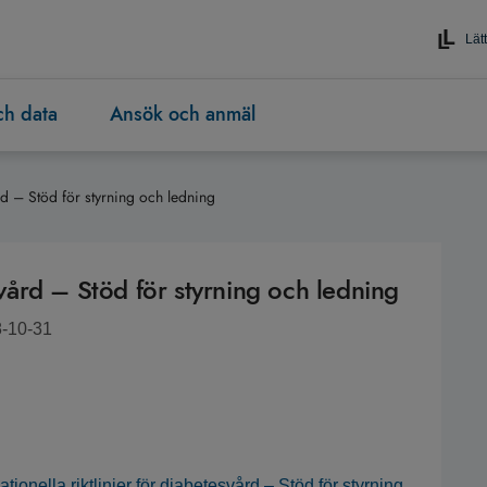
Lätt
och data
Ansök och anmäl
ård – Stöd för styrning och ledning
esvård – Stöd för styrning och ledning
8-10-31
onella riktlinjer för diabetesvård – Stöd för styrning