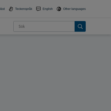
läst
Teckenspråk
English
Other languages