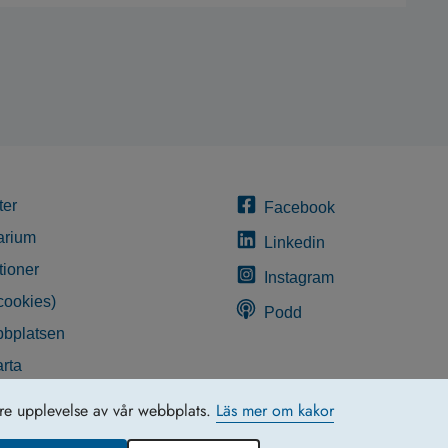
ter
Facebook
arium
Linkedin
tioner
Instagram
cookies)
Podd
bplatsen
rta
glighetsredogörelse
tre upplevelse av vår webbplats.
Läs mer om kakor