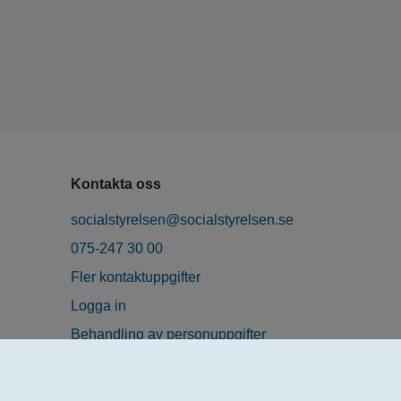
Kontakta oss
socialstyrelsen@socialstyrelsen.se
075-247 30 00
Fler kontaktuppgifter
Logga in
Behandling av personuppgifter