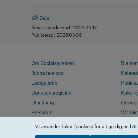
Dela
Senast uppdaterad:
2025-06-17
Publicerad:
2025-03-05
Om Socialstyrelsen
Blanket
Jobba hos oss
Kalend
Lediga jobb
Publika
Donationsregistret
Kakor (
Utbildning
Om web
Pressrum
Webbka
Nyhetsbrev
Tillgän
Vi använder kakor (cookies) för att ge dig en bät
Krisberedskap