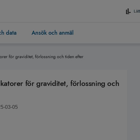
Lätt
och data
Ansök och anmäl
orer för graviditet, förlossning och tiden efter
katorer för graviditet, förlossning och
25-03-05