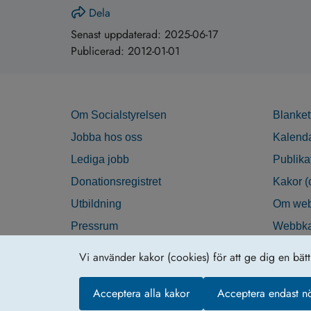
Dela
Senast uppdaterad:
2025-06-17
Publicerad:
2012-01-01
Om Socialstyrelsen
Blanket
Jobba hos oss
Kalend
Lediga jobb
Publika
Donationsregistret
Kakor (
Utbildning
Om web
Pressrum
Webbka
Nyhetsbrev
Tillgän
Vi använder kakor (cookies) för att ge dig en bät
Krisberedskap
Acceptera alla kakor
Acceptera endast n