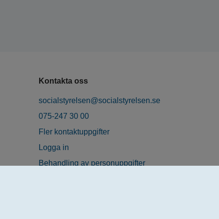
Kontakta oss
socialstyrelsen@socialstyrelsen.se
075-247 30 00
Fler kontaktuppgifter
Logga in
Behandling av personuppgifter