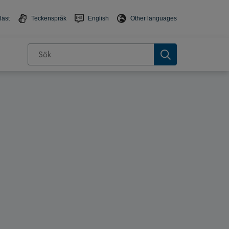
läst
Teckenspråk
English
Other languages