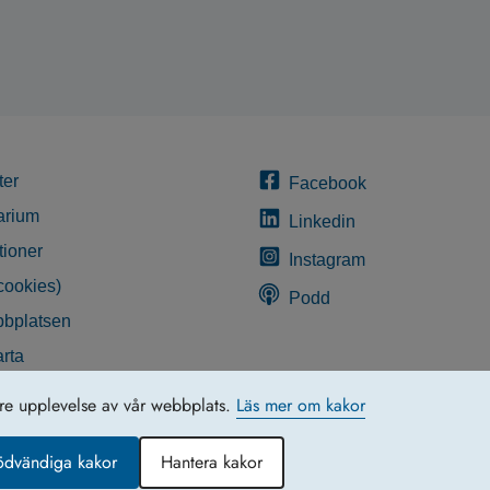
ter
Facebook
arium
Linkedin
tioner
Instagram
cookies)
Podd
bplatsen
rta
glighetsredogörelse
tre upplevelse av vår webbplats.
Läs mer om kakor
ödvändiga kakor
Hantera kakor