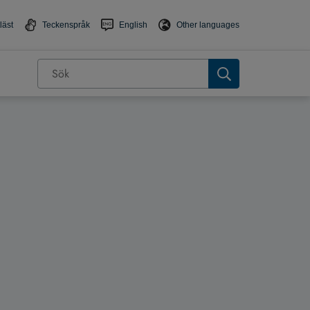
läst
Teckenspråk
English
Other languages