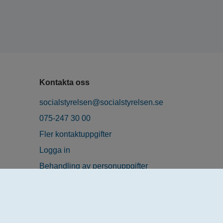
Kontakta oss
socialstyrelsen@socialstyrelsen.se
075-247 30 00
Fler kontaktuppgifter
Logga in
Behandling av personuppgifter