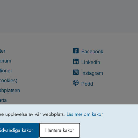
ter
Facebook
arium
Linkedin
tioner
Instagram
cookies)
Podd
bplatsen
rta
glighetsredogörelse
tre upplevelse av vår webbplats.
Läs mer om kakor
ödvändiga kakor
Hantera kakor