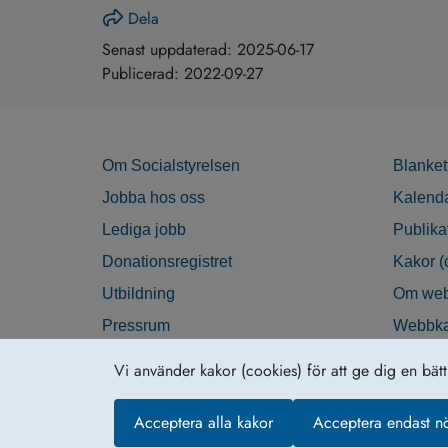
Dela
Senast uppdaterad:
2025-06-17
Publicerad:
2022-09-27
Om Socialstyrelsen
Blanket
Jobba hos oss
Kalend
Lediga jobb
Publika
Donationsregistret
Kakor (
Utbildning
Om web
Pressrum
Webbka
Nyhetsbrev
Tillgän
Vi använder kakor (cookies) för att ge dig en bät
Krisberedskap
Acceptera alla kakor
Acceptera endast n