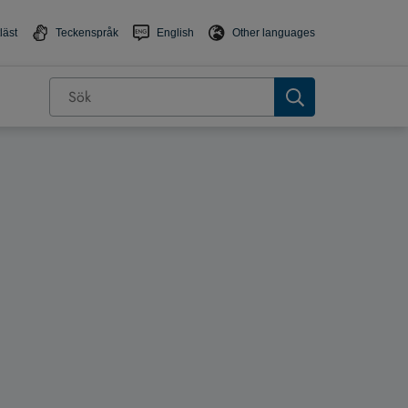
läst
Teckenspråk
English
Other languages