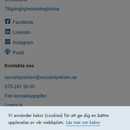
Tillgänglighetsredogörelse
Facebook
Linkedin
Instagram
Podd
Kontakta oss
socialstyrelsen@socialstyrelsen.se
075-247 30 00
Fler kontaktuppgifter
Logga in
Behandling av personuppgifter
Vi använder kakor (cookies) för att ge dig en bättre
upplevelse av vår webbplats.
Läs mer om kakor