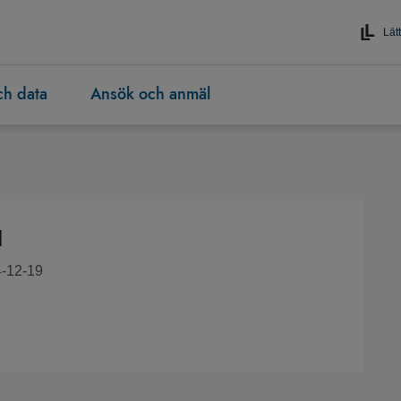
Lätt
och data
Ansök och anmäl
d
4-12-19