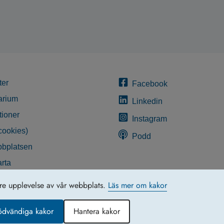
ter
Facebook
arium
Linkedin
tioner
Instagram
cookies)
Podd
bplatsen
rta
glighetsredogörelse
tre upplevelse av vår webbplats.
Läs mer om kakor
ödvändiga kakor
Hantera kakor