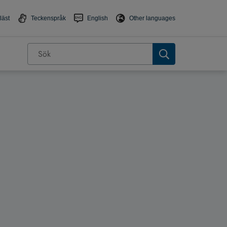
läst
Teckenspråk
English
Other languages