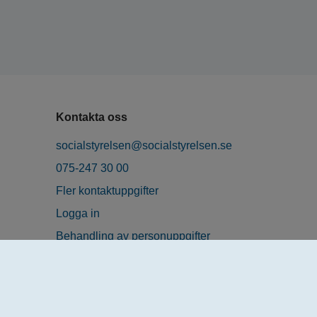
Kontakta oss
socialstyrelsen@socialstyrelsen.se
075-247 30 00
Fler kontaktuppgifter
Logga in
Behandling av personuppgifter