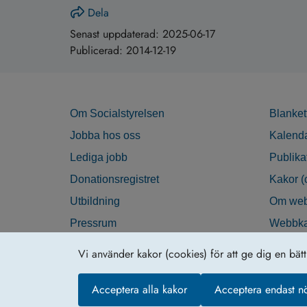
Dela
Senast uppdaterad:
2025-06-17
Publicerad:
2014-12-19
Om Socialstyrelsen
Blanket
Jobba hos oss
Kalend
Lediga jobb
Publika
Donationsregistret
Kakor (
Utbildning
Om web
Pressrum
Webbka
Nyhetsbrev
Tillgän
Vi använder kakor (cookies) för att ge dig en bät
Krisberedskap
Acceptera alla kakor
Acceptera endast n